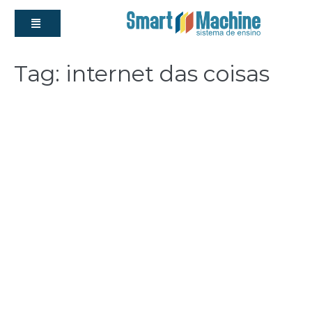
Tag:
internet das coisas
O Brasil está pronto para a
Internet das coisas?
admin
|
Postado em
2 de março de 2018
O Ministério de Ciência, Tecnologia, Inovação e
Comunicações lançou, em outubro, o Plano
Nacional de Internet das Coisas. O principal
objetivo é inserir o país na revolução econômica e
tecnológica da conectividade de dados. Dentre as
melhorias que esse investimento pode promover