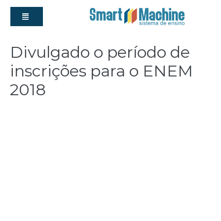
Divulgado o período de
inscrições para o ENEM
2018
admin
|
Postado em
2 de maio de 2018
O período de inscrição do Enem 2018 será aberto
na manhã do dia
07 de maio
, uma segunda-feira.
Os estudantes terão até o último da sexta-feira da