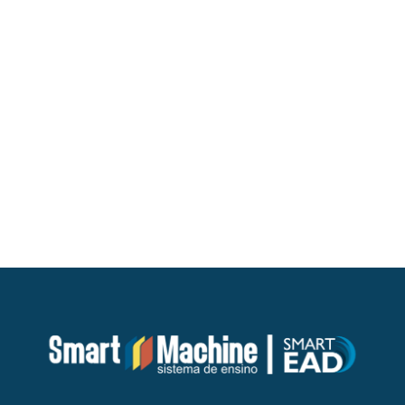
semana seguinte, dia
18 de maio
, para se inscrever.
As inscrições serão realizadas exclusivamente via
internet, na página do participante, no portal do
Inep, disponível no endereço
eletrônico
https://enem.inep.
gov.br/participante/
.
Arquivado em:
Notícias
← Post Anterior
Próximo Post →