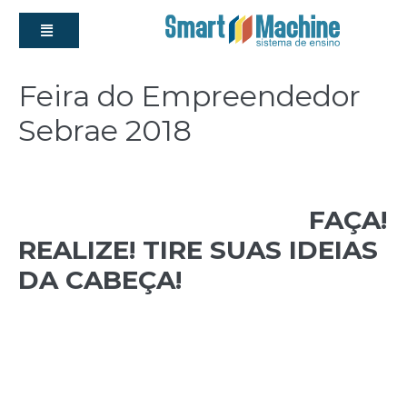
Feira do Empreendedor
Sebrae 2018
admin
|
Postado em
16 de fevereiro de 2018
FAÇA!
REALIZE! TIRE SUAS IDEIAS
DA CABEÇA!
De
07
a
10
de
abril
de
2018
, das
10
às
21
horas,
começa a maior feira de empreendedorismo do
2
Brasil. São
40 mil m
recheados de oportunidades
de negócios, orientações sobre gestão, novidades e