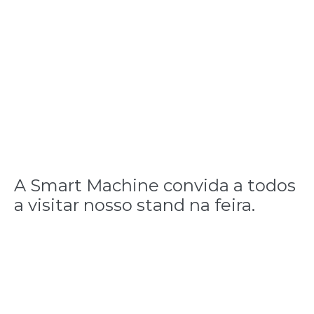
de
420
expositores de diferentes setores como
máquinas e equipamentos, representantes de
franquias, de vendas porta a porta, empresas de
serviços e de negócios online.
E o melhor: a entrada, todos os atendimentos
e espaços do Sebrae-SP são gratuitos.
A Smart Machine convida a todos
a visitar nosso stand na feira.
Faça sua inscrição antecipada. Não pegue filas:
www.feiradoempreendorismo.com.br