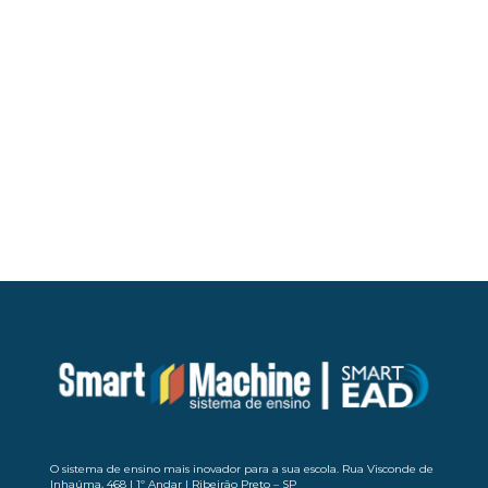
Arquivado em:
Notícias
← Post Anterior
Próximo Post →
O sistema de ensino mais inovador para a sua escola. Rua Visconde de
Inhaúma, 468 | 1º Andar | Ribeirão Preto – SP