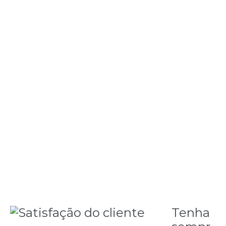
eles. Não os imite. Equipamentos, procedimentos e
produtos podem ser copiados, mas a qualidade e o
talento das pessoas responsáveis não.
Agregue valor ao seu trabalho, diferenciando-o de
forma que os clientes possuam motivos para
buscar a sua empresa em vez do concorrente.
Diferencie-se.
Tenha