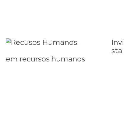
Invi
sta
em recursos humanos
Não tenha medo de investir em políticas
diferenciadas de recursos humanos. Busque ir
além do básico de folha de pagamento, demissões
e contratações. Não utilize como critério de
contratação o salário mais baixo que conseguir
pagar, a economia momentânea implica, muitas
vezes, em baixa produtividade e falta de qualidade
no trabalho.