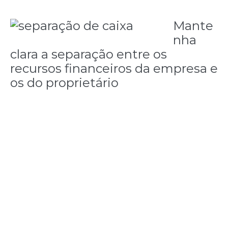
Mante
nha
clara a separação entre os
recursos financeiros da empresa e
os do proprietário
Para saber se a empresa é rentável, é necessário
que o caixa do empreendimento e do proprietário
sejam coisas distintas, com limites bem definidos – a
empresa não pode funcionar como banco de
crédito ilimitado para seu dono.
Além de prejudicar a contabilidade do negócio, a
mistura pode gerar problemas tributários para a
empresa e para a pessoa física, caso haja o
entendimento por parte do fisco que impostos