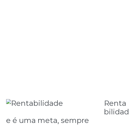
Após a contratação, integre o novo funcionário à
empresa e dê o treinamento necessário. Nem
sempre as pessoas sabem exatamente o que fazer
ou como fazer. Procure manter o pessoal treinado
na empresa. O custo envolvido na reposição de um
funcionário é maior do que a concessão de alguns
benefícios.
Renta
bilidad
e é uma meta, sempre
Para que sua empresa possa crescer, é