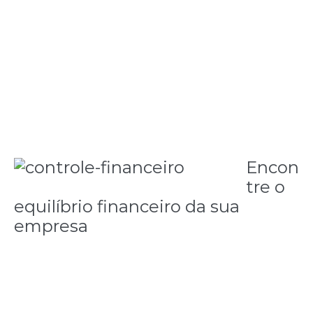
chegar a lugar nenhum ou, na pior das hipóteses,
falir. Um bom crescimento se faz a partir de
objetivos a serem alcançados.
Confira algumas dicas que podem ajudar no
desenvolvimento do negócio:
Encon
tre o
equilíbrio financeiro da sua
empresa
Estabeleça quais são suas despesas e receitas e a
partir daí faça os ajustes necessários, definindo
objetivos estratégicos e um cronograma de