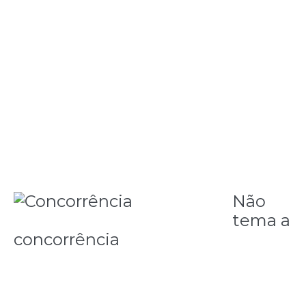
estão sendo sonegados. Estabeleça um pró-labore
fixo e, se surgirem despesas pessoais inesperadas,
faça como qualquer assalariado: dê um jeito ou
deixe para o mês seguinte.
Não
tema a
concorrência
Evite desconhecer seus concorrentes; pelo
contrário – saiba quem são e seja melhor do que