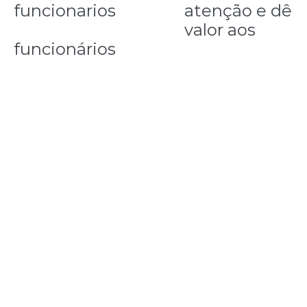
atenção e dê
valor aos
funcionários
Procure identificar quais são os talentos de seus
funcionários, de modo que possam auxilia-lo nas
diferentes etapas necessárias à gestão de uma
empresa – da administração ao atendimento,
especialmente se o ramo de trabalho envolver
contato direto com o público. Os funcionários são
um dos recursos que podem fazer a empresa
crescer rapidamente e bem.