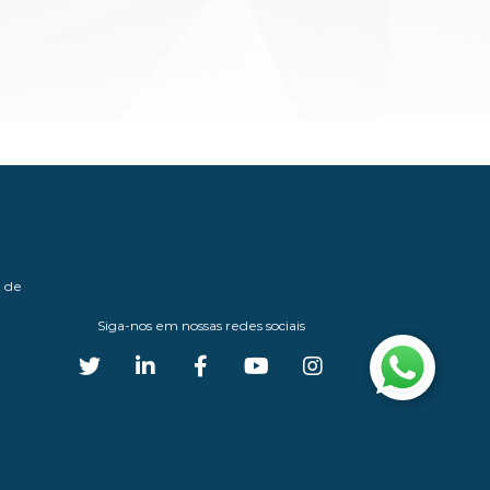
o
d
e
u
s
u
á
r
i
o
e de
Siga-nos em nossas redes sociais