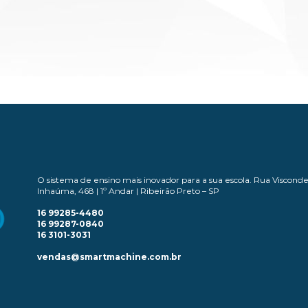
O sistema de ensino mais inovador para a sua escola. Rua Viscond
Inhaúma, 468 | 1º Andar | Ribeirão Preto – SP
16 99285-4480
16 99287-0840
16 3101-3031
vendas@smartmachine.com.br