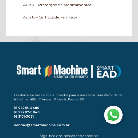
Aula 7 – Prescrição de Medicamentos
Aula 8 – Os Tipos de Farmácia
Aula 9 – Organização de uma Farmácia
Aula 10 – Organização dos Produtos
Aula 11 – Dispensação de Medicamentos
Aula 12 – Qualidade no Atendimento
Aula 13 – Serviços Farmacêuticos
Aula 14 – Outros Serviços Farmacêuticos
O sistema de ensino mais inovador para a sua escola. Rua Visconde de
Inhaúma, 468 | 1º Andar | Ribeirão Preto – SP
Aula 15 – Aplicação de Injeções
16 99285-4480
16 99287-0840
Aula 16 – Funções do Atendente de Farmácia
16 3101-3031
vendas@smartmachine.com.br
Aula 17 – Cálculos na Farmácia
Siga-nos em nossas redes sociais