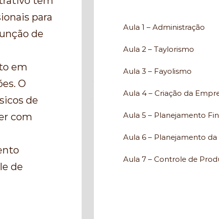
trativo tem
ionais para
Aula 1 – Administração
função de
Aula 2 – Taylorismo
to em
Aula 3 – Fayolismo
ões. O
Aula 4 – Criação da Empr
sicos de
Aula 5 – Planejamento Fi
ger com
Aula 6 – Planejamento d
ento
Aula 7 – Controle de Pro
le de
Aula 8 – Documento Fisca
Aula 9 – Gestão Documen