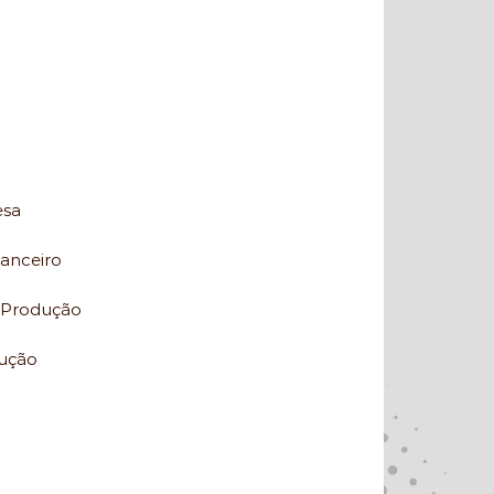
esa
nanceiro
a Produção
dução
l
tal