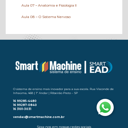
Aula 07 – Anatomia e Fisiologia II
Aula 08 – O Sistema Nervoso
Aula 09 – O Sistema Circulatório
Aula 10 – Artérias e Veias
Aula 11 – A Respiração e o Aparelho Urinário
Aula 12 – O Sistema Digestivo
Aula 13 – Doenças do Sistema Digestivo
Aula 14 – A Reprodução
O sistema de ensino mais inovador para a sua escola. Rua Visconde de
Inhaúma, 468 | 1º Andar | Ribeirão Preto – SP
Aula 15 – Cruzamento de Cães
16 99285-4480
16 99287-0840
Aula 16 – A Gestação
16 3101-3031
vendas@smartmachine.com.br
Aula 17 – O Parto
Siga-nos em nossas redes sociais