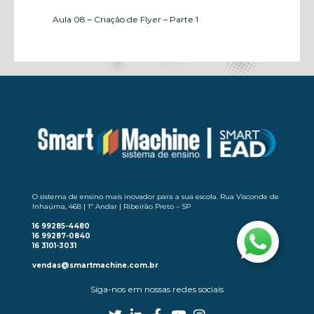
Aula 08 – Criação de Flyer – Parte 1
Aula 09 – Criação de Flyer – Parte 2
Aula 10 – Criação de Cartão de Visita
Aula 11 – Criação de Capa de Livro
Aula 12 – Criação de Banner
Aula 13 – Efeito Quebra-cabeça
Aula 14 – Efeitos de Bitmap
O sistema de ensino mais inovador para a sua escola. Rua Visconde de
Inhaúma, 468 | 1º Andar | Ribeirão Preto – SP
Aula 15 – Visualizar, Imprimir e Exportar
16 99285-4480
16 99287-0840
16 3101-3031
vendas@smartmachine.com.br
Siga-nos em nossas redes sociais