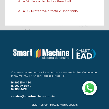
Aula 07: Hablar de Hechos Pasados II
Aula 08: Pretérito Perfecto VS Indefinido
Aula 09: Revisión #1
Aula 10: Demostrativos Parte II
Aula 11: Expresar Propriedad
Aula 12: En El Aeropuerto
Aula 13: El Cuerpo Humano
Aula 14: Hablar de Enfermedades
O sistema de ensino mais inovador para a sua escola. Rua Visconde de
Inhaúma, 468 | 1º Andar | Ribeirão Preto – SP
Aula 15: Hablar de Hábitos Pasados
16 99285-4480
16 99287-0840
Aula 16: Hablar del Futuro
16 3101-3031
vendas@smartmachine.com.br
Aula 17: Hablar del Futuro
Siga-nos em nossas redes sociais
Aula 18: Revisión #2