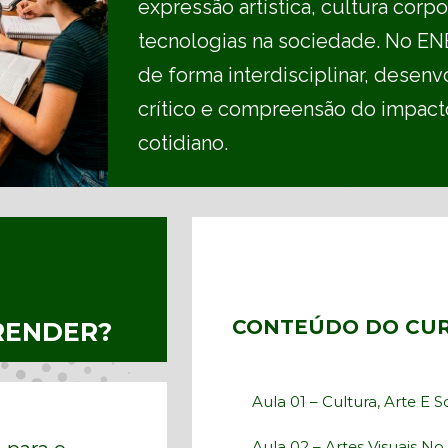
expressão artística, cultura corpo
tecnologias na sociedade. No EN
de forma interdisciplinar, desen
crítico e compreensão do impacto
cotidiano.
CONTEÚDO DO CU
RENDER?
Aula 01 – Cultura, Arte E 
Aula 02 – Artes Visuais N