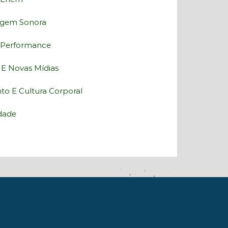
uagem Sonora
E Performance
a E Novas Mídias
to E Cultura Corporal
edade
e De Vida E Lazer
E Mídia
Tecnologias Da Informação E
Sociais E Informação