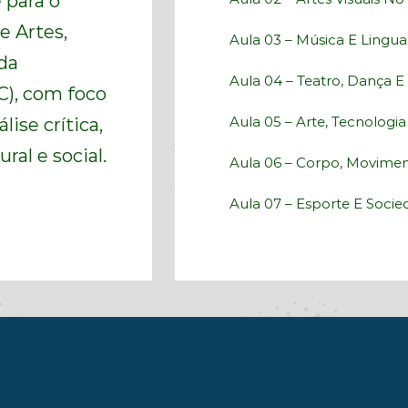
 para o
 Artes,
Aula 03 – Música E Ling
da
Aula 04 – Teatro, Dança 
C), com foco
Aula 05 – Arte, Tecnologi
ise crítica,
ral e social.
Aula 06 – Corpo, Movimen
Aula 07 – Esporte E Soci
Aula 08 – Saúde, Qualidad
Aula 09 – Corpo, Estética 
Aula 10 – Introdução Às 
Comunicação
Aula 11 – Internet, Redes 