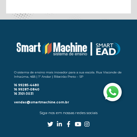
Aula 9 – Idade Contemporânea IV
Aula 10 – Idade Contemporânea V
Aula 11 – Brasil Colônia
Aula 12 – Brasil Império
Aula 13 – Brasil República I
Aula 14 – Brasil República II
O sistema de ensino mais inovador para a sua escola. Rua Visconde de
Inhaúma, 468 | 1º Andar | Ribeirão Preto – SP
Aula 15 – Brasil República III
16 99285-4480
16 99287-0840
16 3101-3031
vendas@smartmachine.com.br
Siga-nos em nossas redes sociais