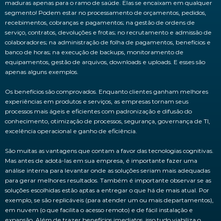
maduras apenas para o ramo de saúde. Elas se encaixam em qualquer
segmento! Podem estar no processamento de orçamentos, pedidos,
recebimentos, cobranças e pagamentos; na gestão de ordens de
serviço, contratos, devoluções e frotas; no recrutamento e admissão de
colaboradores; na administração de folha de pagamentos, benefícios e
banco de horas; na execução de backups, monitoramento de
equipamentos, gestão de arquivos, downloads e uploads. E esses são
apenas alguns exemplos.
Os benefícios são comprovados. Enquanto clientes ganham melhores
experiências em produtos e serviços, as empresas tornam seus
processos mais ágeis e eficientes com padronização e difusão do
conhecimento, otimização de processos, segurança, governança de TI,
excelência operacional e ganho de eficiência.
São muitas as vantagens que contam a favor das tecnologias cognitivas.
Mas antes de adotá-las em sua empresa, é importante fazer uma
análise interna para levantar onde as soluções seriam mais adequadas
para gerar melhores resultados. Também é importante observar se as
soluções escolhidas estão aptas a entregar o que há de mais atual. Por
exemplo, se são replicáveis (para atender um ou mais departamentos),
em nuvem (o que facilita o acesso remoto) e de fácil instalação e
expansão. Além de trazer benefícios imediatos, isso tudo viabiliza o